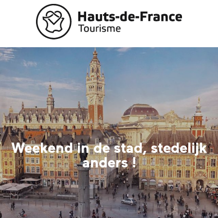
Aller
au
contenu
principal
Weekend in de stad, stedelijk
anders !