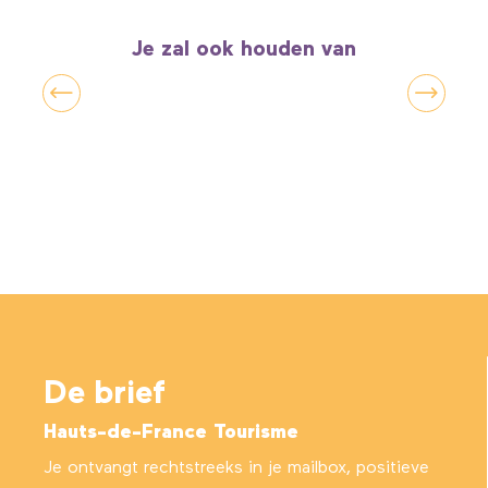
Je zal ook houden van
Fijnproeverontdekkingen
De brief
Hauts-de-France Tourisme
Je ontvangt rechtstreeks in je mailbox, positieve