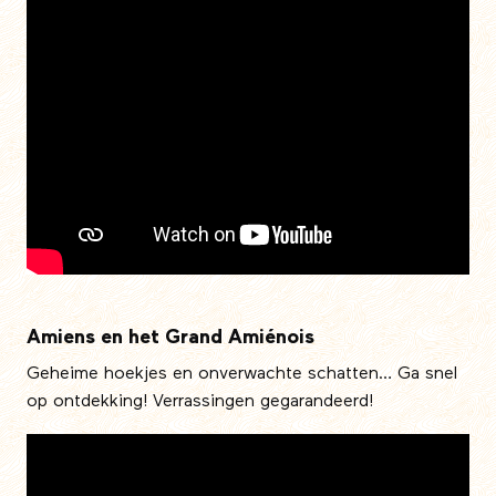
Amiens en het Grand Amiénois
Geheime hoekjes en onverwachte schatten… Ga snel
op ontdekking! Verrassingen gegarandeerd!