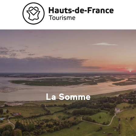
Aller
au
contenu
principal
La Somme