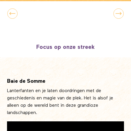
Beleef het in La Somme
cultuur, kunst en gastronomie, net over
de grens
Focus op onze streek
Baie de Somme
Lanterfanten en je laten doordringen met de
geschiedenis en magie van de plek. Het is alsof je
alleen op de wereld bent in deze grandioze
landschappen.