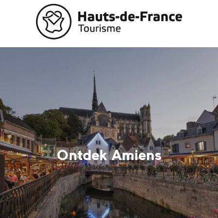
Aller
au
contenu
principal
Ontdek Amiens