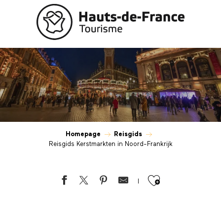
Aller
au
Reisgids Kerstmarkten in Noord-Fran
contenu
principal
Homepage
Reisgids
Reisgids Kerstmarkten in Noord-Frankrijk
Ajouter au