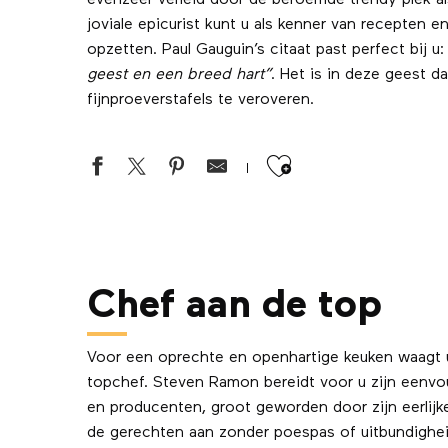
evenzeer verleid door de beroemde trendy plek als
joviale epicurist kunt u als kenner van recepten
opzetten. Paul Gauguin’s citaat past perfect bij u
geest en een breed hart”
. Het is in deze geest da
fijnproeverstafels te veroveren.
Ajouter aux 
Chef aan de top
Voor een oprechte en openhartige keuken waagt u 
topchef. Steven Ramon bereidt voor u zijn eenvo
en producenten, groot geworden door zijn eerlijk
de gerechten aan zonder poespas of uitbundighe