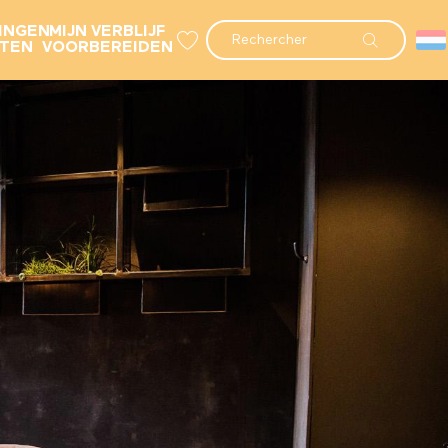
INGEN
MIJN VERBLIJF
Zoek op
NTEN
VOORBEREIDEN
Voir les favoris