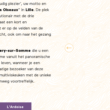
udig plezier’, uw motto en
s Oiseaux
” in
Lille
. De plek
utionair met de drie
aat een kort en
 er op de velden van de
icht, ook om naar het gezang
lery-sur-Somme
die u een
me vanuit het panoramische
e leven, wanneer je een
matige bezoeker van deze
 multiviskeuken met de unieke
weg voortreffelijk.
L'Ardoise