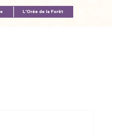
me
L'Orée de la Forêt