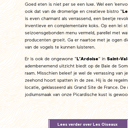
Goed eten is niet per se een luxe. Wel een ‘eenvo
ook dat van de dromerige en creatieve bistro “
Le
is even charmant als verrassend, een beetje revol
inventieve en complementaire koks. Op een lei st
seizoensgebonden menu vermeld, parellel met wat
producenten groeit. Ga er naartoe met je ogen d
van de vogels te kunnen luisteren.
Er is ook de ongewone “
L’Ardoise
” in
Saint-Va
adembenemend uitzicht biedt op de Baie de Som
raam. Misschien beleef je wel de verrassing van j
zeehond hoort spatten in de zee. Hij is de regel
locatie, geklasseerd als Grand Site de France. De
jodiumsmaak van onze Picardische kust is gewoon
Lees verder over Les Oiseaux