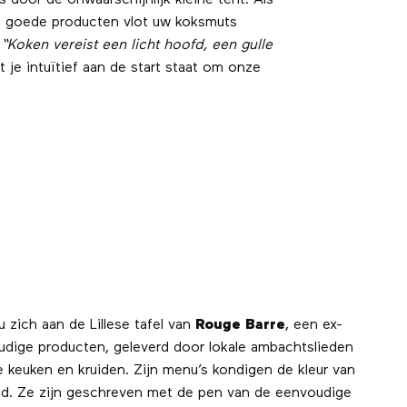
 door de onwaarschijnlijk kleine tent. Als
 en goede producten vlot uw koksmuts
:
“Koken vereist een licht hoofd, een gulle
t je intuïtief aan de start staat om onze
favoris
zich aan de Lillese tafel van
Rouge Barre
, een ex-
udige producten, geleverd door lokale ambachtslieden
e keuken en kruiden. Zijn menu’s kondigen de kleur van
id. Ze zijn geschreven met de pen van de eenvoudige