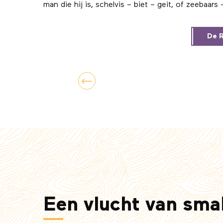
man die hij is, schelvis – biet – geit, of zeebaars 
De R
Een vlucht van sma