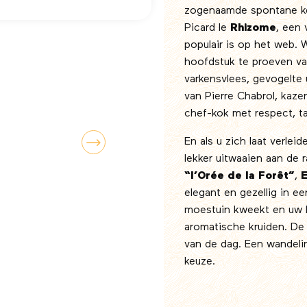
zogenaamde spontane ke
Picard le
Rhizome
, een 
populair is op het web. 
hoofdstuk te proeven v
varkensvlees, gevogelte 
van Pierre Chabrol, kaz
chef-kok met respect, ta
En als u zich laat verlei
lekker uitwaaien aan de 
“l’Orée de la Forêt”
,
E
elegant en gezellig in ee
moestuin kweekt en uw 
aromatische kruiden. De 
van de dag. Een wandelin
keuze.