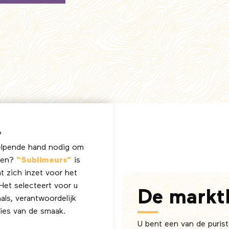
?
elpende hand nodig om
iden?
“Sublimeurs”
is
t zich inzet voor het
 Het selecteert voor u
De markt
als, verantwoordelijk
ies van de smaak.
U bent een van de puris