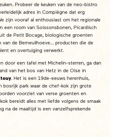
uken. Probeer de keuken van de neo-bistro
verleidelijk adres in Compiègne dat erg
We zijn vooraf al enthousiast om het regionale
an een room van Soissonsbonen, Picardisch
uit de Petit Bocage, biologische groenten
en van de Berneuilhoeve… producten die de
lent en overtuiging verwerkt.
den door een tafel met Michelin-sterren, ga dan
rand van het bos van Hetz in de Oise in
touy
. Het is een 19de-eeuws herenhuis,
n bosrijk park waar de chef-kok zijn grote
borden voorziet van verse groenten en
kok bereidt alles met liefde volgens de smaak
g na de maaltijd is een vanzelfsprekende