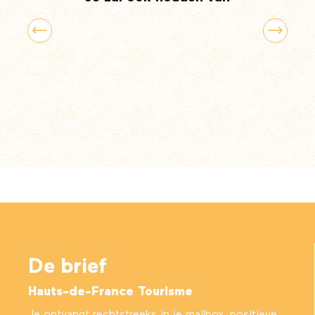
De 10 favoriete stranden van de Fransen
De brief
Hauts-de-France Tourisme
Je ontvangt rechtstreeks in je mailbox, positieve