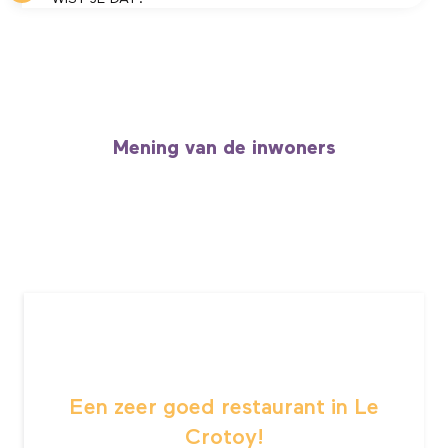
Om nog langer van deze natuurwandeling te
genieten, trakteer jezelf op een duomassage met
uitzicht op de baai!
Met een eucalyptus-hammam, sauna, massages en
gezichtsbehandelingen is de
Be Baie Spa
een
ware cocon van herbronning.
Mening van de inwoners
Hotel Les Corderies. Tél : +33 (0)3 22 61 30 68
Een zeer goed restaurant in Le
Crotoy!