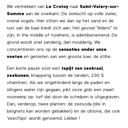
We vertrekken van
Le Crotoy
naar
Saint-Valery-sur-
Somme
aan de overkant. De zeelucht op volle zwier,
overal vogels. Hier zitten we dan op het zand en de
rust van de baai biedt zich aan. Het gevoel “elders” te
zijn, in the middle of nowhere, is adembenemend. De
grond wordt snel zanderig, dan modderig. We
concentreren ons op de
sensaties onder onze
voeten
en genieten van een groote luxe: de stilte.
Een korte pauze voor een
tapijt van zeekraal
,
zeebonen
, knapperig tussen de tanden, 100 %
vitaminen. Als we ongehinderd langs de paden en
slingers water zijn gegaan, pikt onze gids een zwart
voorwerp op: turf dat door de schelpen is uitgegraven.
Dan, verderop, twee planten: de zeesoda (die in
beignets kan worden gebakken) en de obione, die ook
‘zeechips’ wordt genoemd. Lekker !