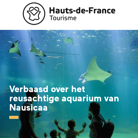
Aller
au
contenu
principal
Verbaasd over het
reusachtige aquarium van
Nausicaa