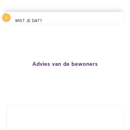
WIST JE DAT?
Aquariologen doen wonderen in dit nationale
centrum van de zee: ze zijn erin geslaagd om de
koraalkolonies op te richten die nu de rotsen van
het grote bad bedekken. Deze dieren – want
koralen zijn dieren! – zijn al vele jaren “geënt” achter
de schermen van het centrum. Vandaag de dag
Advies van de bewoners
heeft Nausicaa een van de grootste gecultiveerde
koraalriffen ter wereld. Een unieke ervaring!