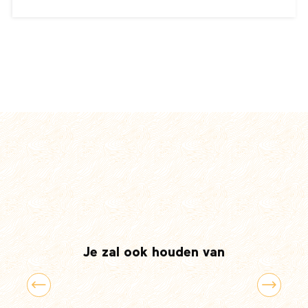
Je zal ook houden van
10 bossen in de Hauts-de-France om
frisse lucht op te snuiven