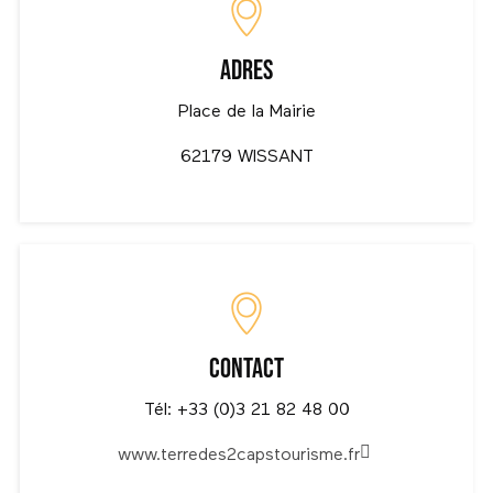
Toeristische dienst van Saint-Valery-sur-Somme
Adres
Parc du Marquenterre
Place de la Mairie
Bestemming Coeur de Flandre
62179 WISSANT
Toeristische dienst van de agglomeratie
Compiègne
Toeristische dienst van het Pays de Mormal
Toeristische dienst van Chantilly Senlis
Contact
Toeristische informatiedienst van Ermenonville
Tél: +33 (0)3 21 82 48 00
www.terredes2capstourisme.fr