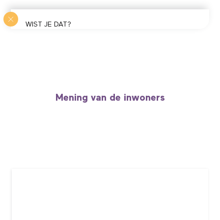
WIST JE DAT?
In het noorden vind je veel
‘cafés-rando’
of
wandelcafés. Ze bieden wandelaars en toeristen
een gastronomische en gastvrije pauze aan op hun
route. Meer dan 70 adressen om te eten, elkaar te
ontmoeten, spelletjes te spelen… Een welgekomen
onderbreking onderweg!
Mening van de inwoners
Ontdek